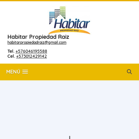
Habitar Propiedad Raiz
habitarpropiedadraiz@gmail.com
Tel.
+576046195588
Cel.
+573012429142
MENÚ