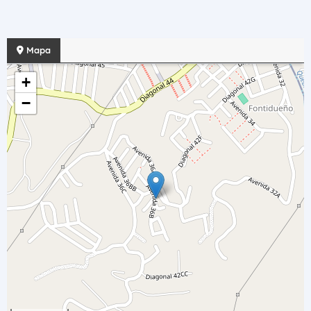
Mapa
+
−