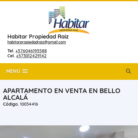
Habitar Propiedad Raiz
habitarpropiedadraiz@gmail.com
Tel.
+576046195588
Cel.
+573012429142
MENÚ
APARTAMENTO EN VENTA EN BELLO
ALCALÁ
Código.
10034416