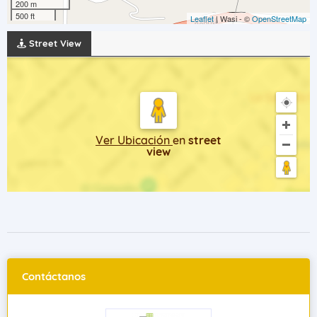
200 m
500 ft
Leaflet
| Wasi - ©
OpenStreetMap
Street View
Ver Ubicación
en
street
view
Contáctanos