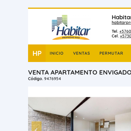
Habita
habitarp
Tel.
+5760
Cel.
+573
HP
INICIO
VENTAS
PERMUTAR
VENTA APARTAMENTO ENVIGADO
Código.
9476954