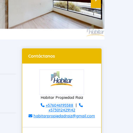
Contáctanos
Habitar Propiedad Raiz
+576046195588
|
+573012429142
habitarpropiedadraiz@gmail.com