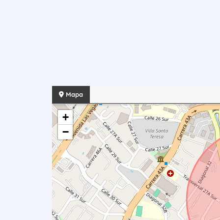
Mapa
+
−