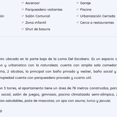
Ascensor
Garaje
Parqueadero visitantes
Piscina
ión
Salón Comunal
Urbanización Cerrada
Zona infantil
Cerca a restaurantes
Shut de basura
o ubicado en la parte baja de la Loma Del Escobero. Es un espacio q
o y urbanistico con la naturaleza. cuenta con amplia sala comedor,
erta, 2 alcobas, la principal con baño privado y vestier, baño social 
 propiedad cuenta con parqueadero provado y cuarto util.
n 3 torres, el apartamento tiene un área de 78 metros construidos, pa
n social, salón de juegos, gimnasio, piscina climatizada semi-olímpica,
io-saludables, pista de mascotas; un spa con sauna, turco y jacuzzi.
00