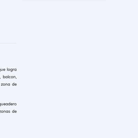
ue logra
 balcon,
y zona de
rqueadero
 zonas de