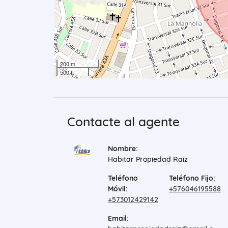
200 m
500 ft
Contacte al agente
Nombre:
Habitar Propiedad Raiz
Teléfono
Teléfono Fijo:
Móvil:
+576046195588
+573012429142
Email: