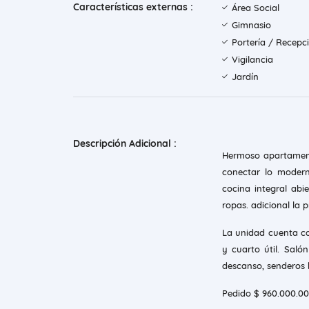
Características externas :
Área Social
Gimnasio
Portería / Recepc
Vigilancia
Jardín
Descripción Adicional :
Hermoso apartament
conectar lo modern
cocina integral abi
ropas. adicional la
La unidad cuenta co
y cuarto útil. Saló
descanso, senderos b
Pedido $ 960.000.0