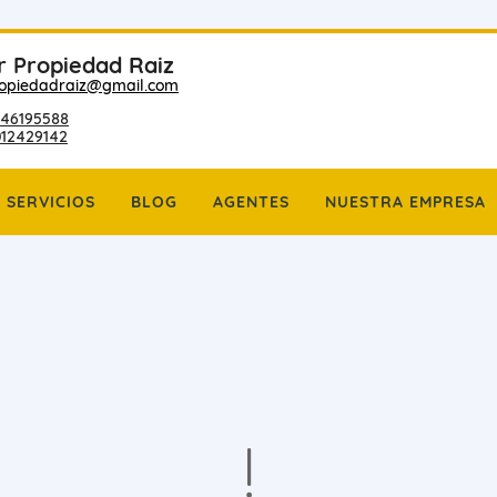
r Propiedad Raiz
ropiedadraiz@gmail.com
46195588
012429142
SERVICIOS
BLOG
AGENTES
NUESTRA EMPRESA