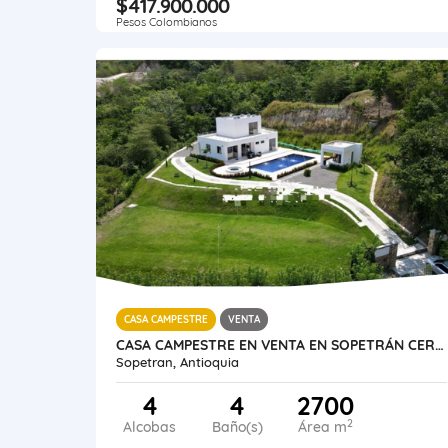
$417.900.000
Pesos Colombianos
CASA CAMPESTRE
VENTA
CASA CAMPESTRE EN VENTA EN SOPETRÁN CERCA A ECOPARQUE EL GAITERO
Sopetran, Antioquia
4
4
2700
2
Alcobas
Baño(s)
Área m