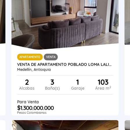
APARTAMENTO
VENTA
VENTA DE APARTAMENTO POBLADO LOMA LALINDE
Medellín, Antioquia
2
3
1
103
2
Alcobas
Baño(s)
Garaje
Área m
Para Venta
$1.300.000.000
Pesos Colombianos