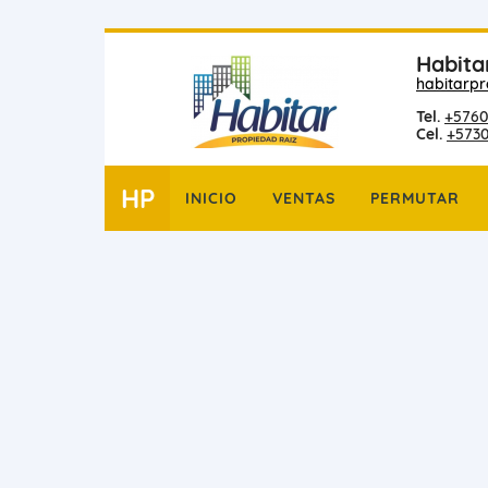
Habita
habitarp
Tel.
+5760
Cel.
+573
HP
INICIO
VENTAS
PERMUTAR