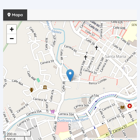
Mapa
+
−
200 m
500 ft