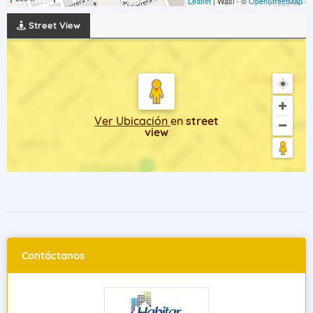
Leaflet
| Wasi - ©
OpenStreetMap
Street View
Ver Ubicación
en
street
view
Contáctanos