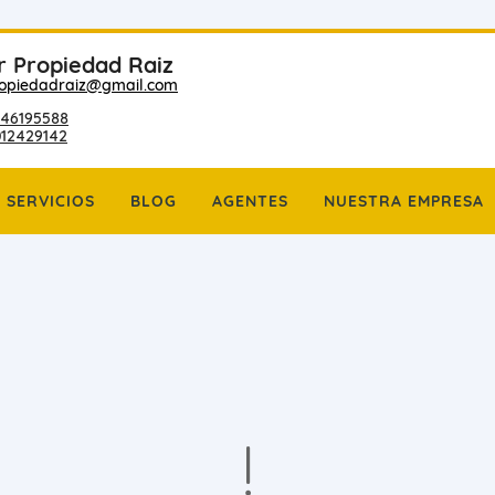
r Propiedad Raiz
ropiedadraiz@gmail.com
46195588
012429142
SERVICIOS
BLOG
AGENTES
NUESTRA EMPRESA