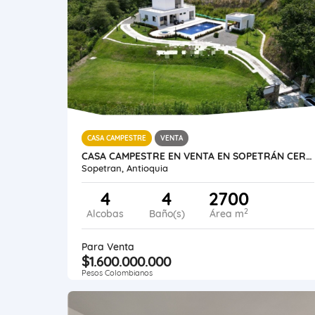
CASA CAMPESTRE
VENTA
CASA CAMPESTRE EN VENTA EN SOPETRÁN CERCA A ECOPARQUE EL GAITERO
Sopetran, Antioquia
4
4
2700
2
Alcobas
Baño(s)
Área m
Para Venta
$1.600.000.000
Pesos Colombianos