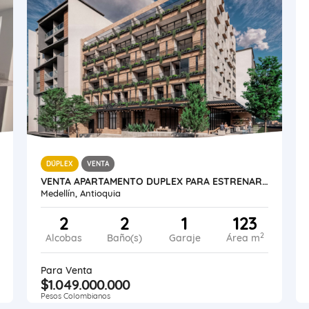
DÚPLEX
VENTA
VENTA APARTAMENTO DUPLEX PARA ESTRENAR MEDELLÍN LAURELES
Medellín, Antioquia
2
2
1
123
2
Alcobas
Baño(s)
Garaje
Área m
Para Venta
$1.049.000.000
Pesos Colombianos