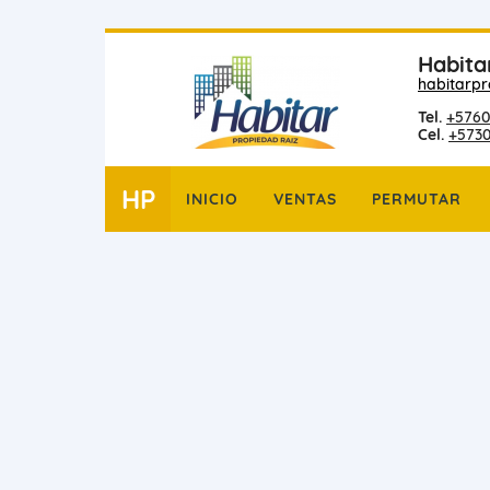
Habita
habitarp
Tel.
+5760
Cel.
+573
HP
INICIO
VENTAS
PERMUTAR