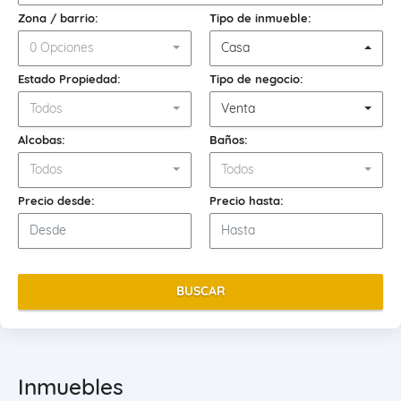
Zona / barrio:
Tipo de inmueble:
0 Opciones
Casa
Estado Propiedad:
Tipo de negocio:
Todos
Venta
Alcobas:
Baños:
Todos
Todos
Precio desde:
Precio hasta:
BUSCAR
Inmuebles