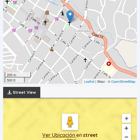
200 m
500 ft
Leaflet
| Wasi - ©
OpenStreetMap
Street View
Ver Ubicación
en
street