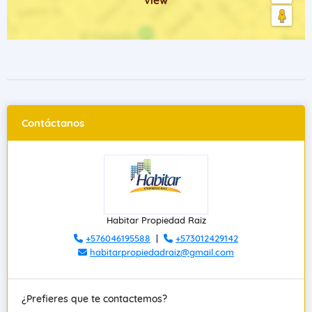
view
Contáctanos
Habitar Propiedad Raiz
+576046195588
|
+573012429142
habitarpropiedadraiz@gmail.com
¿Prefieres que te contactemos?