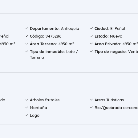
Departamento:
Antioquia
Ciudad:
El Peñol
Peñol
Código:
9475286
Estado:
Nuevo
4930 m²
Área Terreno:
4930 m²
Área Privada:
4930 m²
Tipo de inmueble:
Lote /
Tipo de negocio:
Vent
Terreno
ado
Árboles frutales
Áreas Turísticas
Montaña
Río/Quebrada cercan
Lago