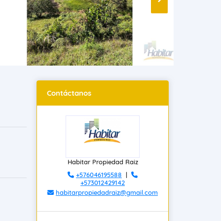
Contáctanos
Habitar Propiedad Raiz
+576046195588
|
+573012429142
habitarpropiedadraiz@gmail.com