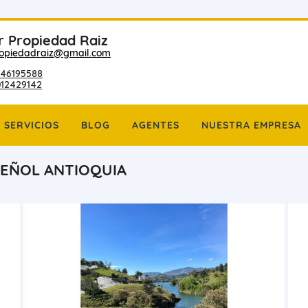
r Propiedad Raiz
ropiedadraiz@gmail.com
46195588
012429142
SERVICIOS
BLOG
AGENTES
NUESTRA EMPRESA
PEÑOL ANTIOQUIA