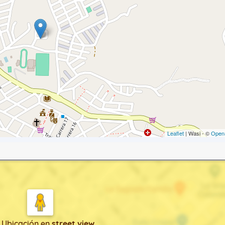
Leaflet
| Wasi - ©
Open
 Ubicación
en
street view