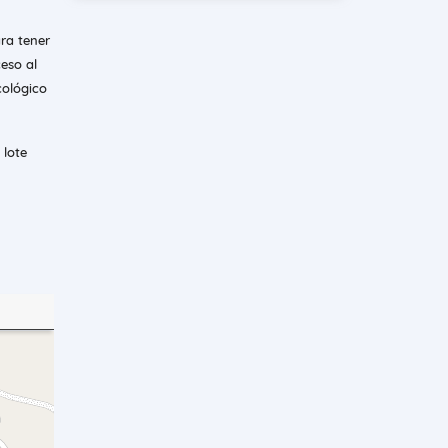
ara tener
eso al
cológico
 lote