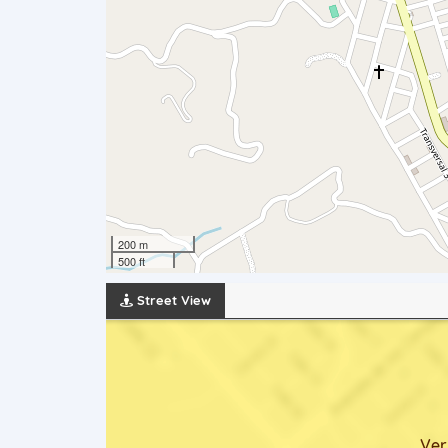
200 m
500 ft
Street View
Ver