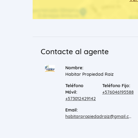
Contacte al agente
Nombre:
Habitar Propiedad Raiz
Teléfono
Teléfono Fijo:
Móvil:
+576046195588
+573012429142
Email:
habitarpropiedadraiz@gmail.com