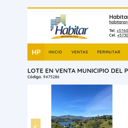
Habita
habitarp
Tel.
+5760
Cel.
+573
HP
INICIO
VENTAS
PERMUTAR
LOTE EN VENTA MUNICIPIO DEL 
Código.
9475286