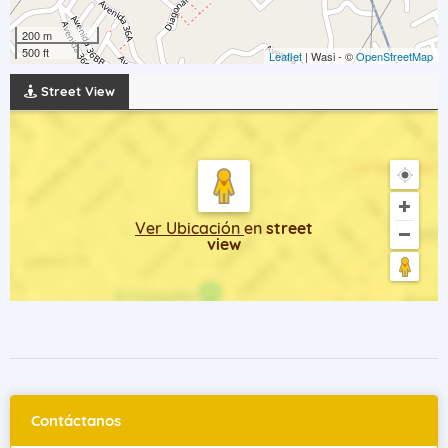
200 m
500 ft
Leaflet
| Wasi - ©
OpenStreetMap
Street View
Ver Ubicación
en
street
view
Contáctanos