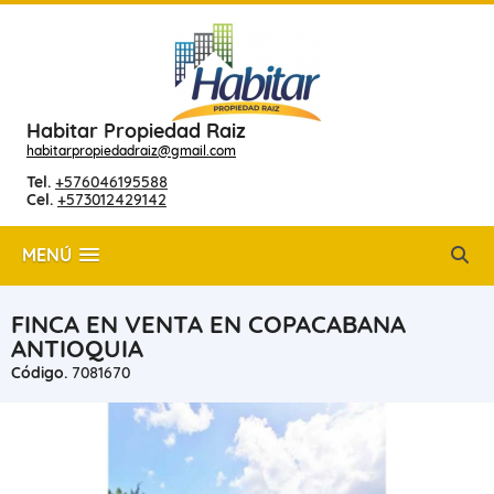
Habitar Propiedad Raiz
habitarpropiedadraiz@gmail.com
Tel.
+576046195588
Cel.
+573012429142
MENÚ
FINCA EN VENTA EN COPACABANA
ANTIOQUIA
Código.
7081670