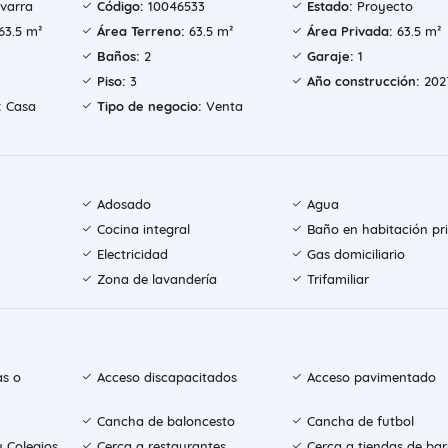
varra
Código:
10046533
Estado:
Proyecto
63.5 m²
Área Terreno:
63.5 m²
Área Privada:
63.5 m²
Baños:
2
Garaje:
1
Piso:
3
Año construcción:
202
:
Casa
Tipo de negocio:
Venta
Adosado
Agua
Cocina integral
Baño en habitación pri
Electricidad
Gas domiciliario
Zona de lavandería
Trifamiliar
as o
Acceso discapacitados
Acceso pavimentado
Cancha de baloncesto
Cancha de futbol
y Colegios
Cerca a restaurantes
Cerca a tiendas de bar