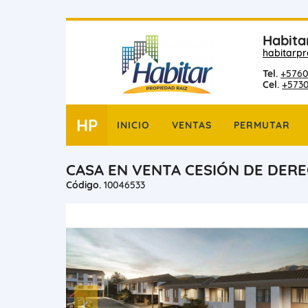
Habita
habitarp
Tel.
+5760
Cel.
+573
HP
INICIO
VENTAS
PERMUTAR
CASA EN VENTA CESIÓN DE DER
Código.
10046533