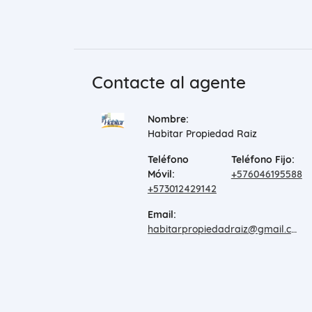
Contacte al agente
Nombre:
Habitar Propiedad Raiz
Teléfono
Teléfono Fijo:
Móvil:
+576046195588
+573012429142
Email:
habitarpropiedadraiz@gmail.com