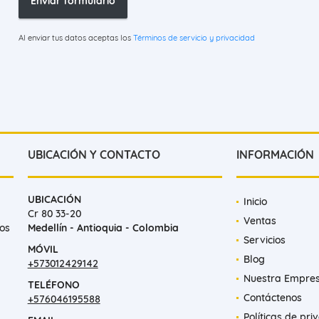
Enviar formulario
Al enviar tus datos aceptas los
Términos de servicio y privacidad
UBICACIÓN Y CONTACTO
INFORMACIÓN
UBICACIÓN
Inicio
Cr 80 33-20
Ventas
mos
Medellín - Antioquia - Colombia
Servicios
MÓVIL
Blog
+573012429142
Nuestra Empre
TELÉFONO
Contáctenos
+576046195588
Políticas de pri