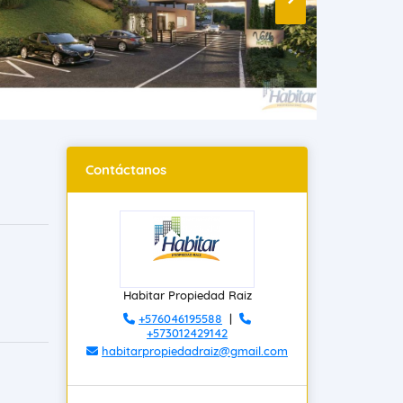
Contáctanos
Habitar Propiedad Raiz
+576046195588
|
+573012429142
habitarpropiedadraiz@gmail.com