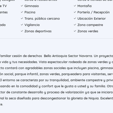
de TV
Gimnasio
Montaña
antes
Piscina
Portería / Recepción
Trans. público cercano
Ubicación Exterior
rada
Vigilancia
Zona campestre
Zonas deportivas
Zonas verdes
familiar cesión de derechos Bello Antioquia Sector Navarra. Un proyect
de vida y tus necesidades. Vista espectacular rodeada de zonas verdes y
cto contará con agradables zonas sociales que incluyen piscina, gimnasi
ón social, parque infantil, zonas verdes, parqueadero para visitantes, ser
 El entorno se caracteriza por su tranquilidad, ambiente campestre y priv
sando en la comodidad y confort que le gusta a usted y su familia. Otr
tor de constante desarrollo y proceso de valorización ya que se iniciar
ial la seca diseñado para descongestionar la glorieta de Niquia. Excelen
te.