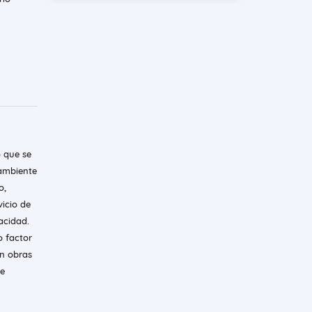
o que se
 ambiente
o,
vicio de
acidad.
o factor
on obras
te