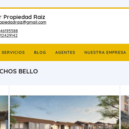
r Propiedad Raiz
ropiedadraiz@gmail.com
46195588
012429142
SERVICIOS
BLOG
AGENTES
NUESTRA EMPRESA
ECHOS BELLO