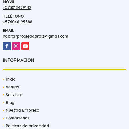
Medellín - Antioquia - Colombia
MÓVIL
+573012429142
TELÉFONO
+576046195588
EMAIL
habitarpropiedadraiz@gmail.com
Facebook
Instagram
YouTube
INFORMACIÓN
Inicio
Ventas
Servicios
Blog
Nuestra Empresa
Contáctenos