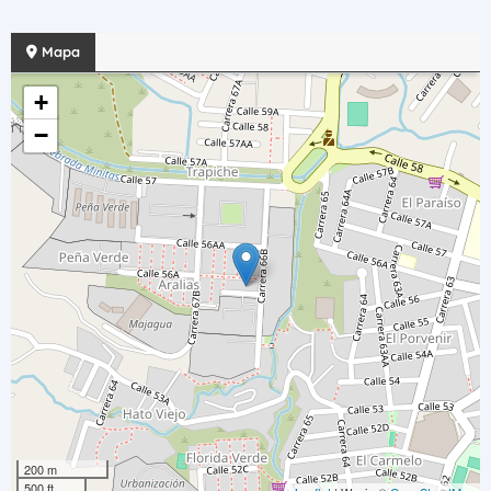
Mapa
+
−
200 m
500 ft