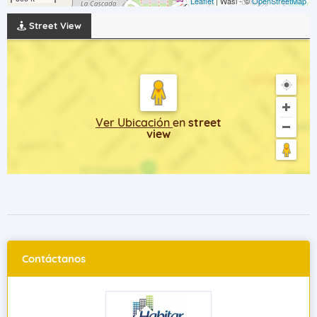
Leaflet
| Wasi - ©
OpenStreetMap
Street View
Ver Ubicación
en
street
view
Contáctanos