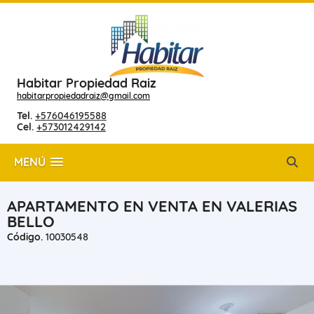
Habitar Propiedad Raiz
habitarpropiedadraiz@gmail.com
Tel.
+576046195588
Cel.
+573012429142
MENÚ
APARTAMENTO EN VENTA EN VALERIAS
BELLO
Código.
10030548