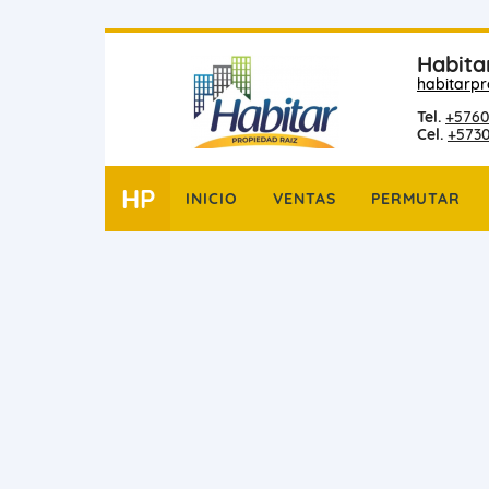
Habita
habitarp
Tel.
+5760
Cel.
+573
HP
INICIO
VENTAS
PERMUTAR