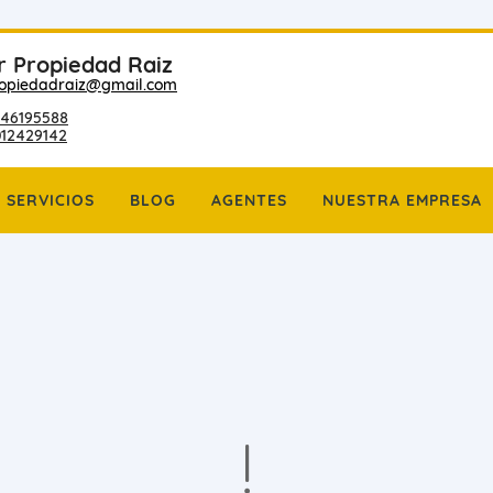
r Propiedad Raiz
ropiedadraiz@gmail.com
46195588
012429142
SERVICIOS
BLOG
AGENTES
NUESTRA EMPRESA