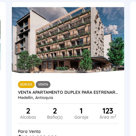
DÚPLEX
VENTA
VENTA APARTAMENTO DUPLEX PARA ESTRENAR MEDELLÍN LAURELES
Medellín, Antioquia
2
2
1
123
2
Alcobas
Baño(s)
Garaje
Área m
Para Venta