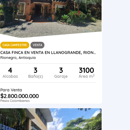
CASA CAMPESTRE
VENTA
CASA FINCA EN VENTA EN LLANOGRANDE, RIONEGRO, VEREDA CABECERAS
Rionegro, Antioquia
4
3
3
3100
2
Alcobas
Baño(s)
Garaje
Área m
Para Venta
$2.800.000.000
Pesos Colombianos