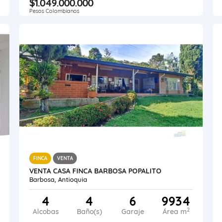
$1.049.000.000
Pesos Colombianos
FINCA
VENTA
VENTA CASA FINCA BARBOSA POPALITO
Barbosa, Antioquia
4
4
6
9934
2
Alcobas
Baño(s)
Garaje
Área m