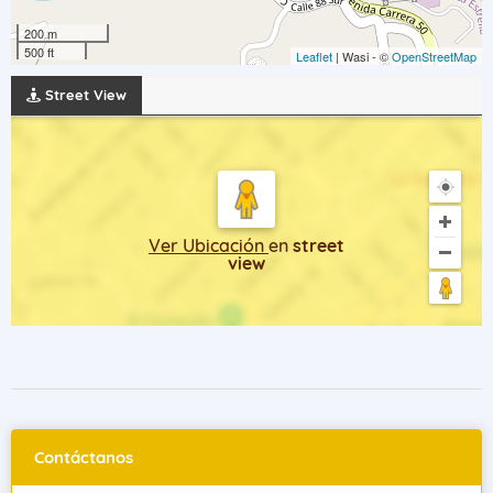
200 m
500 ft
Leaflet
| Wasi - ©
OpenStreetMap
Street View
Ver Ubicación
en
street
view
Contáctanos