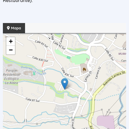
Restaurante).
Mapa
+
−