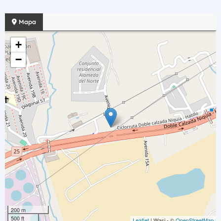
Mapa
+
−
200 m
500 ft
Leaflet
| Wasi - ©
OpenStreetMap