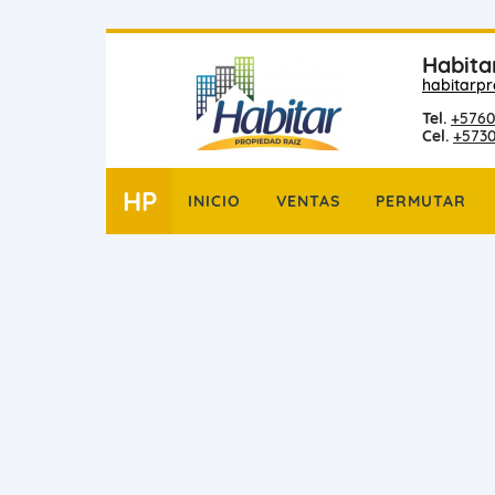
Habita
habitarp
Tel.
+5760
Cel.
+573
HP
INICIO
VENTAS
PERMUTAR