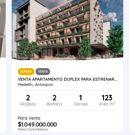
DÚPLEX
VENTA
VENTA APARTAMENTO DUPLEX PARA ESTRENAR MEDELLÍN LAURELES
Medellín, Antioquia
2
2
1
123
2
Alcobas
Baño(s)
Garaje
Área m
Para Venta
$1.049.000.000
Pesos Colombianos