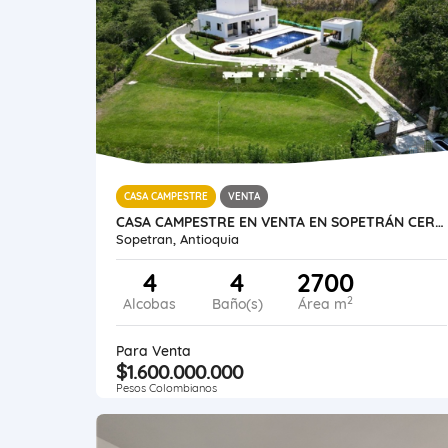
CASA CAMPESTRE
VENTA
CASA CAMPESTRE EN VENTA EN SOPETRÁN CERCA A ECOPARQUE EL GAITERO
Sopetran, Antioquia
4
4
2700
2
Alcobas
Baño(s)
Área m
Para Venta
$1.600.000.000
Pesos Colombianos