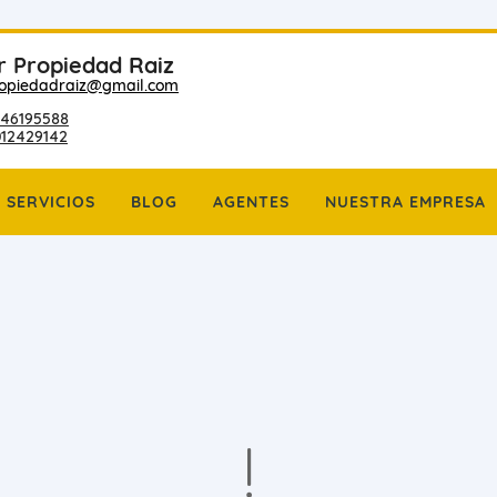
r Propiedad Raiz
ropiedadraiz@gmail.com
46195588
012429142
SERVICIOS
BLOG
AGENTES
NUESTRA EMPRESA