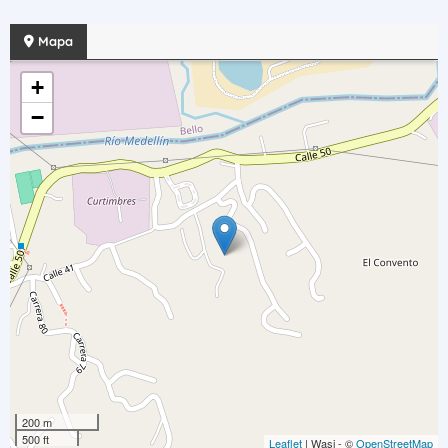
Mapa
+
−
200 m
500 ft
Leaflet
| Wasi - ©
OpenStreetMap