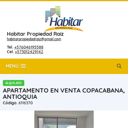
Habitar Propiedad Raiz
habitarpropiedadraiz@gmail.com
Tel.
+576046195588
Cel.
+573012429142
MENÚ
ALQUILADO
APARTAMENTO EN VENTA COPACABANA,
ANTIOQUIA
Código.
6116370