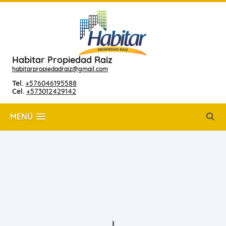
Habitar Propiedad Raiz
habitarpropiedadraiz@gmail.com
Tel.
+576046195588
Cel.
+573012429142
MENÚ