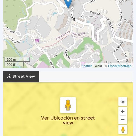
200 m
500 ft
Leaflet
| Wasi - ©
OpenStreetMap
Street View
Ver Ubicación
en
street
view