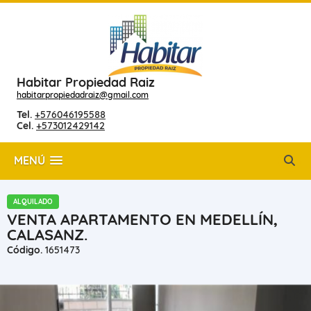
Habitar Propiedad Raiz
habitarpropiedadraiz@gmail.com
Tel.
+576046195588
Cel.
+573012429142
MENÚ
ALQUILADO
VENTA APARTAMENTO EN MEDELLÍN,
CALASANZ.
Código.
1651473