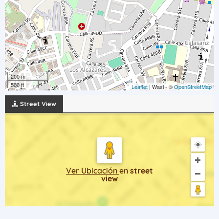
200 m
500 ft
Leaflet
| Wasi - ©
OpenStreetMap
Street View
Ver Ubicación
en
street
view