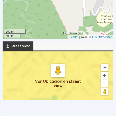
200 m
500 ft
Leaflet
| Wasi - ©
OpenStreetMap
Street View
Ver Ubicación
en
street
view