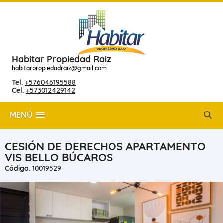
Habitar Propiedad Raiz
habitarpropiedadraiz@gmail.com
Tel.
+576046195588
Cel.
+573012429142
MENÚ
CESIÓN DE DERECHOS APARTAMENTO
VIS BELLO BÚCAROS
Código.
10019529