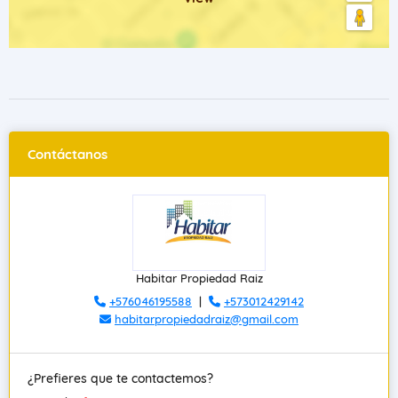
Contáctanos
Habitar Propiedad Raiz
+576046195588
|
+573012429142
habitarpropiedadraiz@gmail.com
¿Prefieres que te contactemos?