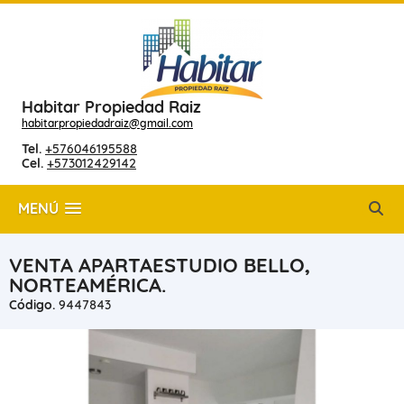
Habitar Propiedad Raiz
habitarpropiedadraiz@gmail.com
Tel.
+576046195588
Cel.
+573012429142
MENÚ
VENTA APARTAESTUDIO BELLO,
NORTEAMÉRICA.
Código.
9447843