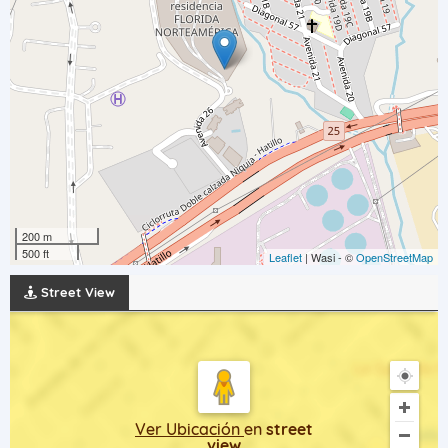
200 m
500 ft
Leaflet
| Wasi - ©
OpenStreetMap
Street View
Ver Ubicación
en
street
view